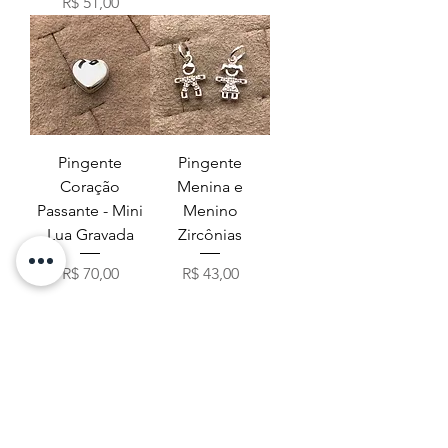
Preço
R$ 51,00
Pingente
Pingente
Coração
Menina e
Passante - Mini
Menino
Lua Gravada
Zircônias
Preço
Preço
R$ 70,00
R$ 43,00
3
/
40
BENZÊ ACESSÓRIOS
QUEM SOMOS