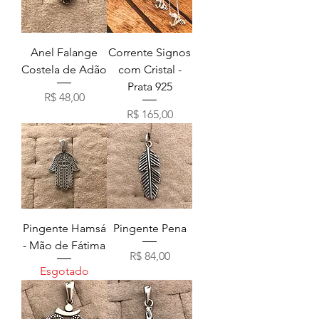
Anel Falange
Corrente Signos
Costela de Adão
com Cristal -
Prata 925
Preço
R$ 48,00
Preço
R$ 165,00
Pingente Hamsá
Pingente Pena
- Mão de Fátima
Preço
R$ 84,00
Esgotado