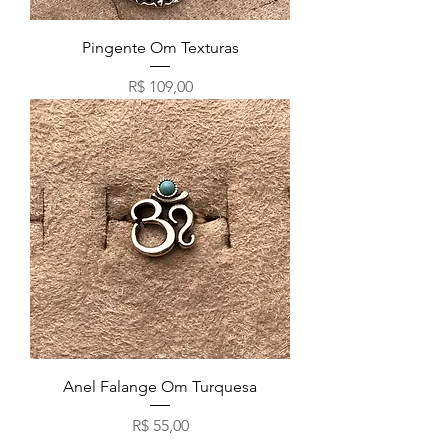
Pingente Om Texturas
Preço
R$ 109,00
Anel Falange Om Turquesa
Preço
R$ 55,00