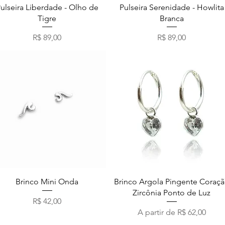
Visualização rápida
Visualização rápida
ulseira Liberdade - Olho de
Pulseira Serenidade - Howlita
Tigre
Branca
Preço
Preço
R$ 89,00
R$ 89,00
Visualização rápida
Visualização rápida
Brinco Mini Onda
Brinco Argola Pingente Coraç
Zircônia Ponto de Luz
Preço
R$ 42,00
Preço promocional
A partir de
R$ 62,00