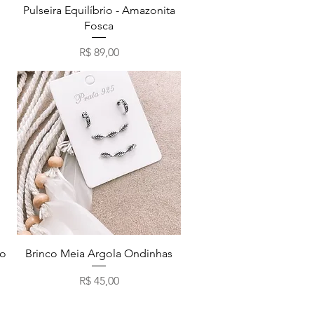
Visualização rápida
Pulseira Equilíbrio - Amazonita
Fosca
Preço
R$ 89,00
Visualização rápida
ão
Brinco Meia Argola Ondinhas
Preço
R$ 45,00