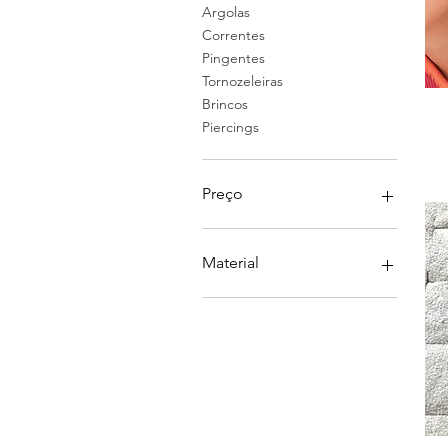
Argolas
Correntes
Pingentes
Tornozeleiras
Brincos
Piercings
Preço
R$ 28
R$ 219
Material
Pedras