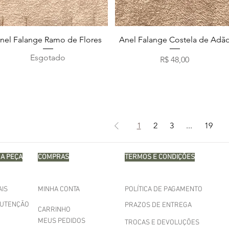
Visualização rápida
Visualização rápida
nel Falange Ramo de Flores
Anel Falange Costela de Adã
Esgotado
Preço
R$ 48,00
1
2
3
...
19
A PEÇA
COMPRAS
TERMOS E CONDIÇÕES
AIS
MINHA CONTA
POLÍTICA DE PAGAMENTO
NUTENÇÃO
PRAZOS DE ENTREGA
CARRINHO
MEUS PEDIDOS
TROCAS E DEVOLUÇÕES