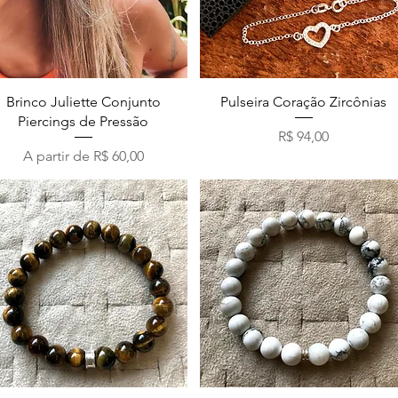
Visualização rápida
Visualização rápida
Brinco Juliette Conjunto
Pulseira Coração Zircônias
Piercings de Pressão
Preço
R$ 94,00
Preço promocional
A partir de
R$ 60,00