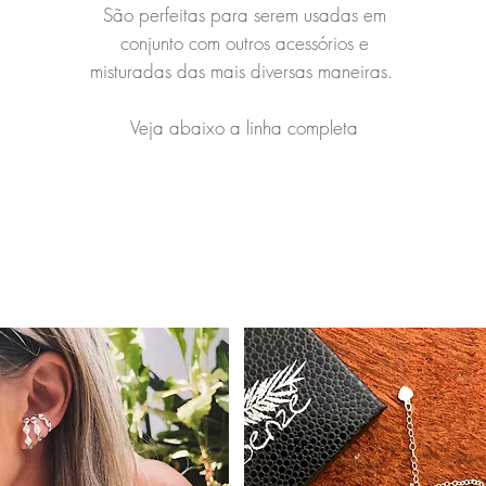
São perfeitas para serem usadas em
conjunto com outros acessórios e
misturadas das mais diversas maneiras.
Veja abaixo a linha completa