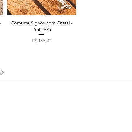
Visualização rápida
o
Corrente Signos com Cristal -
Prata 925
Preço
R$ 165,00