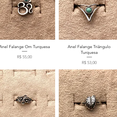
Visualização rápida
Visualização rápida
Anel Falange Om Turquesa
Anel Falange Triângulo
Turquesa
Preço
R$ 55,00
Preço
R$ 53,00