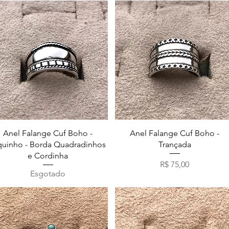
Visualização rápida
Visualização rápida
Anel Falange Cuf Boho -
Anel Falange Cuf Boho -
quinho - Borda Quadradinhos
Trançada
e Cordinha
Preço
R$ 75,00
Esgotado