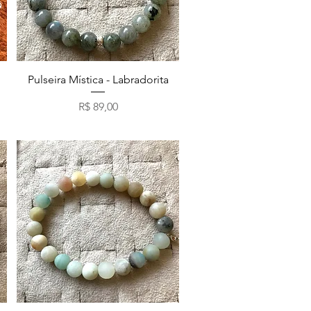
Visualização rápida
Pulseira Mística - Labradorita
Preço
R$ 89,00