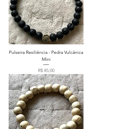
Pulseira Resiliência - Pedra Vulcânica
Mini
Preço
R$ 85,00