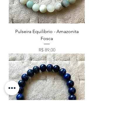
Pulseira Equilíbrio - Amazonita
Fosca
Preço
R$ 89,00