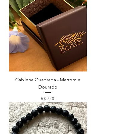
Caixinha Quadrada - Marrom e
Dourado
Preço
R$ 7,00