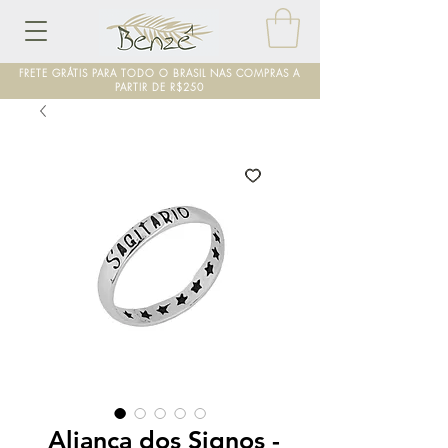
FRETE GRÁTIS PARA TODO O BRASIL NAS COMPRAS A
PARTIR DE R$250
Aliança dos Signos -