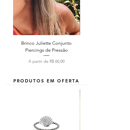
Brinco Juliette Conjunto
Pulseira Coração Zirc
Piercings de Pressão
Preço promocional
A partir de
R$ 60,00
PRODUTOS EM OFERTA