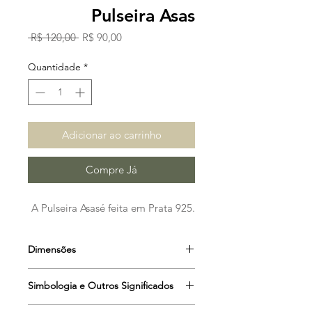
Pulseira Asas
Preço
Preço
 R$ 120,00 
R$ 90,00
normal
promocional
Quantidade
*
Adicionar ao carrinho
Compre Já
A Pulseira Asasé feita em Prata 925.
Dimensões
Comprimento: 18 cm
Simbologia e Outros Significados
As
Asas
são símbolo maior da leveza