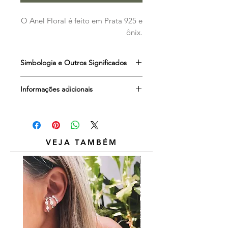
O Anel Floral é feito em Prata 925 e
ônix.
Simbologia e Outros Significados
Ônix
é a pedra do poder e da
Informações adicionais
realização pessoal. Suas vibrações
canalizam as energias para
Outros itens das fotos são
atingirmos nossas metas e nos
meramente ilustrativos e não estão
mantém seguros e centrados mesmo
inclusos.
nas situações mais difíceis.
VEJA TAMBÉM