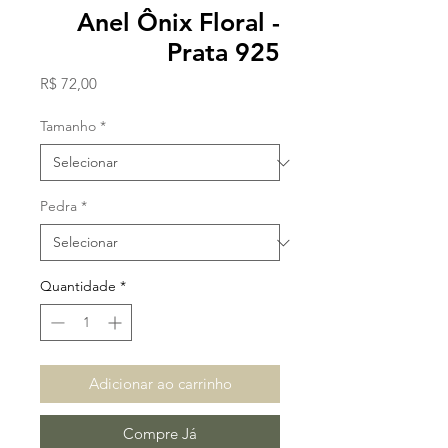
Anel Ônix Floral -
Prata 925
Preço
R$ 72,00
Tamanho
*
Pedra
*
Quantidade
*
Adicionar ao carrinho
Compre Já