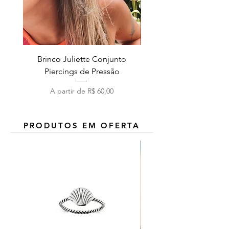
Brinco Juliette Conjunto
Pulseira Coração Zirc
Piercings de Pressão
Preço promocional
A partir de
R$ 60,00
PRODUTOS EM OFERTA