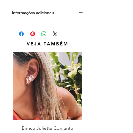
Informações adicionais
Outros itens das fotos são
meramente ilustrativos e não estão
inclusos.
VEJA TAMBÉM
Brinco Juliette Conjunto
Pulseira Coração Zirc