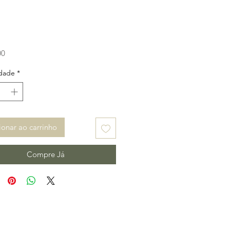
Preço
00
dade
*
ionar ao carrinho
Compre Já