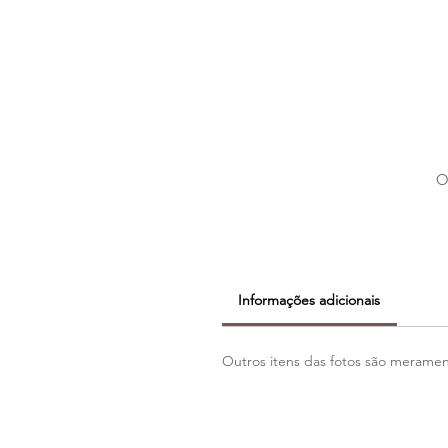
O
Informações adicionais
Outros itens das fotos são meramente