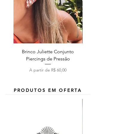
Brinco Juliette Conjunto
Pulseira Coração Zirc
Piercings de Pressão
Preço promocional
A partir de
R$ 60,00
PRODUTOS EM OFERTA