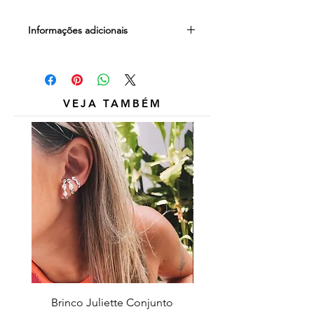
Informações adicionais
Outros itens das fotos são
meramente ilustrativos e não estão
inclusos.
VEJA TAMBÉM
Brinco Juliette Conjunto
Pulseira Coração Zirc