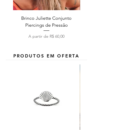
Brinco Juliette Conjunto
Pulseira Coração Zirc
Piercings de Pressão
Preço promocional
A partir de
R$ 60,00
PRODUTOS EM OFERTA