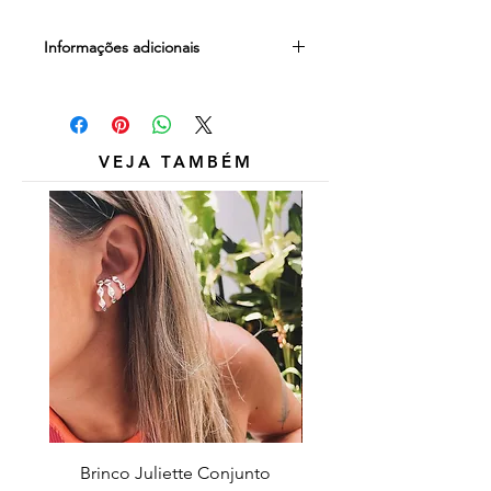
Informações adicionais
Outros itens das fotos são
meramente ilustrativos e não estão
inclusos.
VEJA TAMBÉM
Brinco Juliette Conjunto
Pulseira Coração Zirc