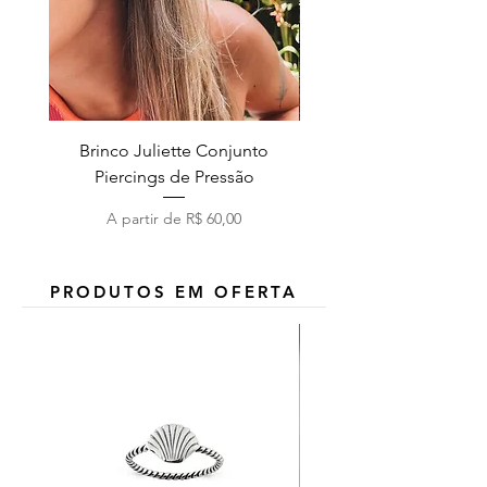
Brinco Juliette Conjunto
Pulseira Coração Zirc
Piercings de Pressão
Preço promocional
A partir de
R$ 60,00
PRODUTOS EM OFERTA