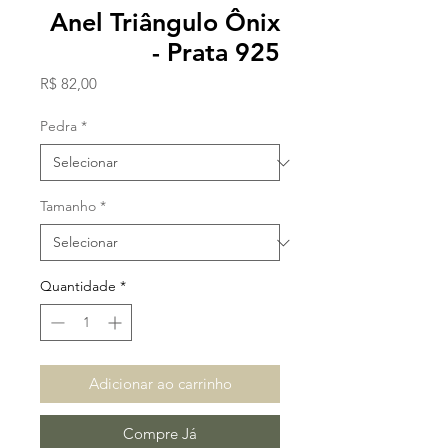
Anel Triângulo Ônix
- Prata 925
Preço
R$ 82,00
Pedra
*
Tamanho
*
Quantidade
*
Adicionar ao carrinho
Compre Já