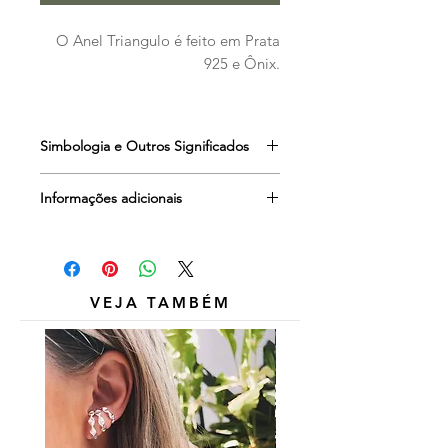
O Anel Triangulo é feito em Prata
925 e Ônix.
Simbologia e Outros Significados
Ônix
é a pedra do poder e da
Informações adicionais
realização pessoal. Suas vibrações
canalizam as energias para
Outros itens das fotos são
atingirmos nossas metas e nos
meramente ilustrativos e não estão
mantém seguros e centrados mesmo
inclusos.
nas situações mais difíceis.
VEJA TAMBÉM