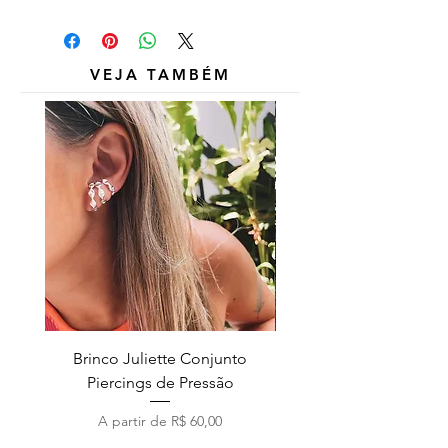
Outros itens das fotos são
meramente ilustrativos e não estão
inclusos.
VEJA TAMBÉM
Brinco Juliette Conjunto
Pulseira Coração Zirc
Piercings de Pressão
Preço promocional
A partir de
R$ 60,00