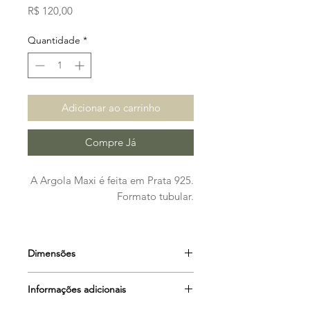
Preço
R$ 120,00
Quantidade
*
Adicionar ao carrinho
Compre Já
A Argola Maxi é feita em Prata 925.
Formato tubular.
Dimensões
Espessura: 2 mm
Informações adicionais
Diâmetro: 7,5 cm