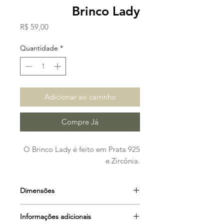
Brinco Lady
Preço
R$ 59,00
Quantidade
*
Adicionar ao carrinho
Compre Já
O Brinco Lady é feito em Prata 925
e Zircônia.
Dimensões
Altura: 0,7 cm
Informações adicionais
Largura: 0.7 cm