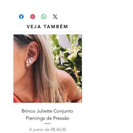
Outros itens das fotos são
meramente ilustrativos e não estão
inclusos.
VEJA TAMBÉM
Brinco Juliette Conjunto
Pulseira Coração Zirc
Piercings de Pressão
Preço promocional
A partir de
R$ 60,00