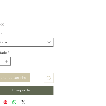
Preço
,00
o
*
ionar
dade
*
ionar ao carrinho
Compre Já