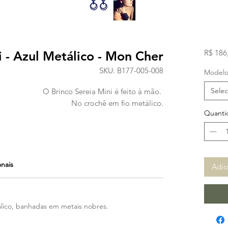
R$ 186
i - Azul Metálico - Mon Cher
SKU: B177-005-008
Model
Selec
O Brinco Sereia Mini é feito à mão.
No crochê em fio metálico.
Quanti
onais
Adic
álico, banhadas em metais nobres.