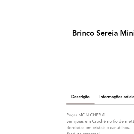
Brinco Sereia Min
Descrição
Informações adici
Peças MON CHER ®
Semijoias em Crochê no fio de met
Bordadas em cristais e canutilhos.
Produto artesanal.