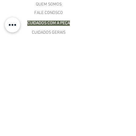
QUEM SOMOS
FALE CONOSCO
CUIDADOS COM A PEÇA
CUIDADOS GERAIS
LIMPEZA E MANUTENÇÃO
GARANTIA
COMPRAS
MINHA CONTA
CARRINHO
MEUS PEDIDOS
LISTA DE DESEJOS
TERMOS E CONDIÇÕES
POLÍTICA DE PAGAMENTO
PRAZOS DE ENTREGA