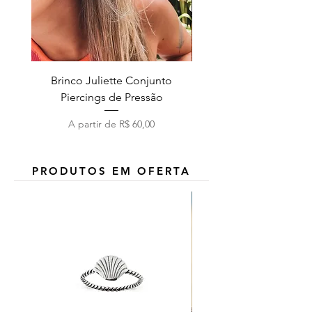
Brinco Juliette Conjunto
Pulseira Coração Zirc
Piercings de Pressão
Preço promocional
A partir de
R$ 60,00
PRODUTOS EM OFERTA