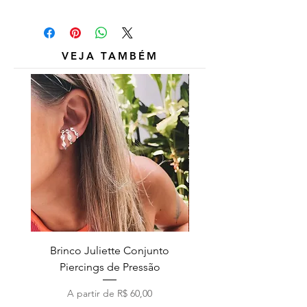
Outros itens das fotos são
meramente ilustrativos e não estão
inclusos.
VEJA TAMBÉM
Brinco Juliette Conjunto
Pulseira Coração Zirc
Piercings de Pressão
Preço promocional
A partir de
R$ 60,00