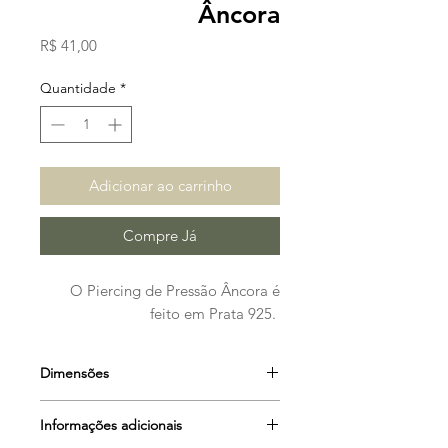
Âncora
Preço
R$ 41,00
Quantidade
*
Adicionar ao carrinho
Compre Já
O Piercing de Pressão Âncora é
feito em Prata 925.
Dimensões
Largura: 0,4 cm
Informações adicionais
Diâmetro: 0,8 cm