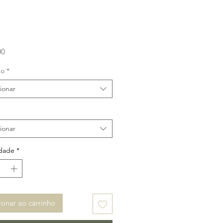
Preço
00
ho
*
ionar
ionar
dade
*
ionar ao carrinho