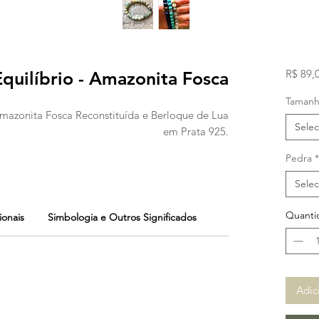
R$ 89,
Equilíbrio - Amazonita Fosca
Taman
 Amazonita Fosca Reconstituída e Berloque de Lua
Selec
em Prata 925.
Pedra
*
Selec
Quanti
ionais
Simbologia e Outros Significados
Adic