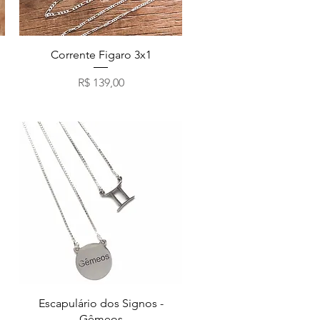
Visualização rápida
Corrente Figaro 3x1
Preço
R$ 139,00
Visualização rápida
Escapulário dos Signos -
Gêmeos