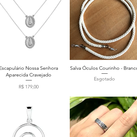
Visualização rápida
Visualização rápida
Escapulário Nossa Senhora
Salva Óculos Courinho - Branc
Aparecida Cravejado
Esgotado
Preço
R$ 179,00