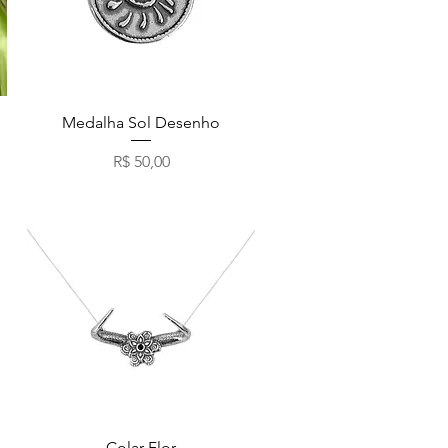
Visualização rápida
Medalha Sol Desenho
Preço
R$ 50,00
Visualização rápida
Colar Flor