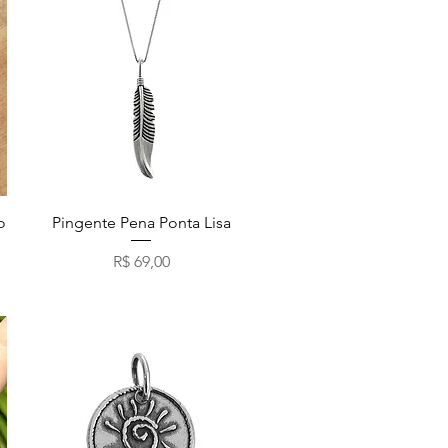
Visualização rápida
o
Pingente Pena Ponta Lisa
Preço
R$ 69,00