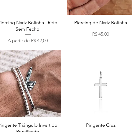
Visualização rápida
Visualização rápida
iercing Nariz Bolinha - Reto
Piercing de Nariz Bolinha
Sem Fecho
Preço
R$ 45,00
Preço promocional
A partir de
R$ 42,00
Visualização rápida
Visualização rápida
Pingente Triângulo Invertido
Pingente Cruz
Pontilhado