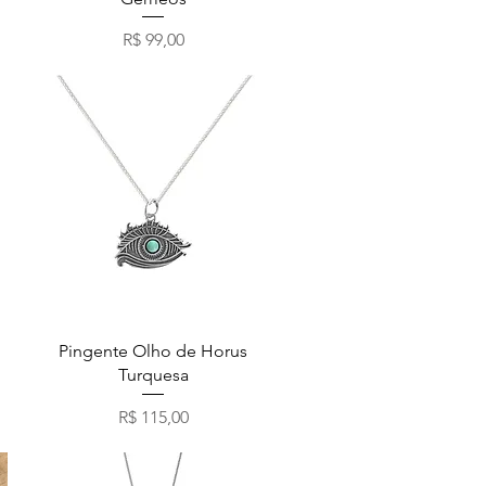
Preço
R$ 99,00
Visualização rápida
Pingente Olho de Horus
Turquesa
Preço
R$ 115,00