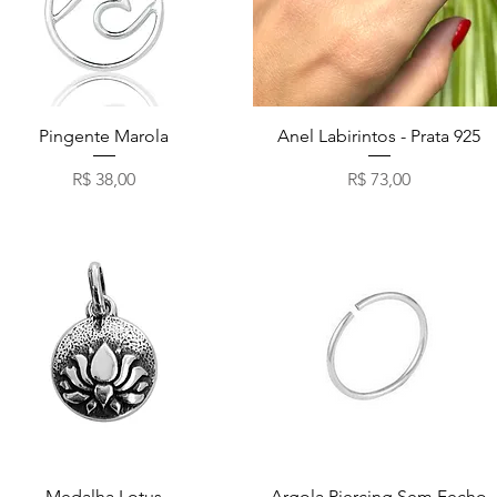
Visualização rápida
Visualização rápida
Pingente Marola
Anel Labirintos - Prata 925
Preço
Preço
R$ 38,00
R$ 73,00
Visualização rápida
Visualização rápida
Medalha Lotus
Argola Piercing Sem Fecho