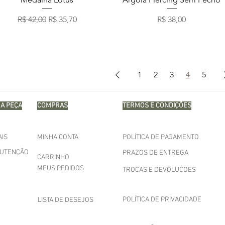
Preço normal
Preço promocional
Preço
R$ 42,00
R$ 35,70
R$ 38,00
1
2
3
4
5
A PEÇA
COMPRAS
TERMOS E CONDIÇÕES
AIS
MINHA CONTA
POLÍTICA DE PAGAMENTO
NUTENÇÃO
PRAZOS DE ENTREGA
CARRINHO
MEUS PEDIDOS
TROCAS E DEVOLUÇÕES
POLÍTICA DE PRIVACIDADE
LISTA DE DESEJOS