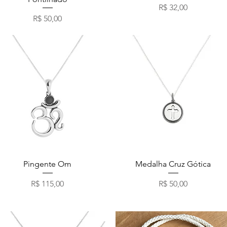
Preço
R$ 32,00
Preço
R$ 50,00
Visualização rápida
Visualização rápida
Pingente Om
Medalha Cruz Gótica
Preço
Preço
R$ 115,00
R$ 50,00