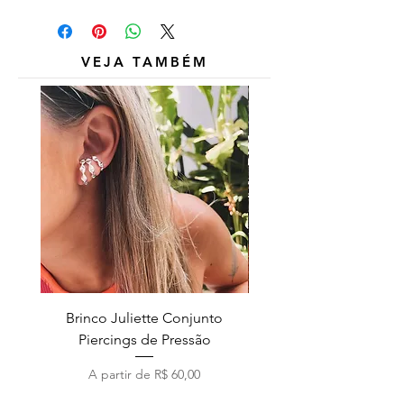
Outros itens das fotos são
meramente ilustrativos e não estão
inclusos.
VEJA TAMBÉM
Brinco Juliette Conjunto
Pulseira Coração Zirc
Piercings de Pressão
Preço promocional
A partir de
R$ 60,00