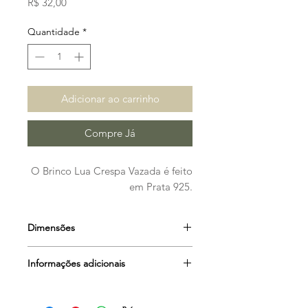
Preço
R$ 32,00
Quantidade
*
Adicionar ao carrinho
Compre Já
O Brinco Lua Crespa Vazada é feito
em Prata 925.
Dimensões
1 cm
Informações adicionais
Outros itens das fotos são
meramente ilustrativos e não estão