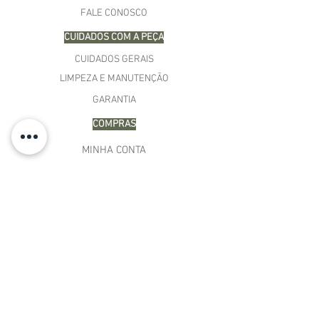
FALE CONOSCO
CUIDADOS COM A PEÇA
CUIDADOS GERAIS
LIMPEZA E MANUTENÇÃO
GARANTIA
COMPRAS
MINHA CONTA
CARRINHO
MEUS PEDIDOS
LISTA DE DESEJOS
TERMOS E CONDIÇÕES
POLÍTICA DE PAGAMENTO
PRAZOS DE ENTREGA
TROCAS E DEVOLUÇÕES