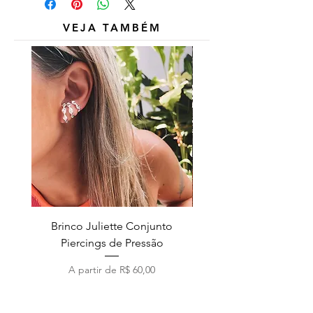
inclusos.
VEJA TAMBÉM
Brinco Juliette Conjunto
Pulseira Coração Zirc
Piercings de Pressão
Preço promocional
A partir de
R$ 60,00