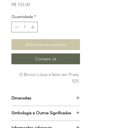
Preço
R$ 153,00
Quantidade
*
Adicionar ao carrinho
Compre Já
O Brinco Lótus é feito em Prata 
925.
Dimensões
Altura: 2 cm
Simbologia e Outros Significados
Largura: 3 cm
Informações adicionais