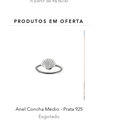
Preço promocional
A partir de
R$ 60,00
PRODUTOS EM OFERTA
Anel Concha Médio - Prata 925
Esgotado