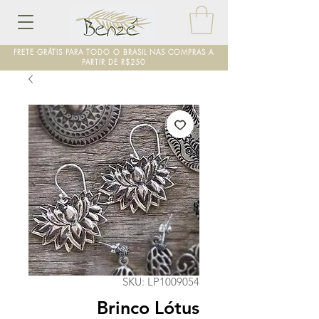
FRETE GRÁTIS PARA TODO O BRASIL NAS COMPRAS A
PARTIR DE R$250
SKU: LP1009054
Brinco Lótus