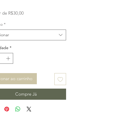
Preço
ir de
R$30,00
promocional
ho
*
ionar
dade
*
ionar ao carrinho
Compre Já