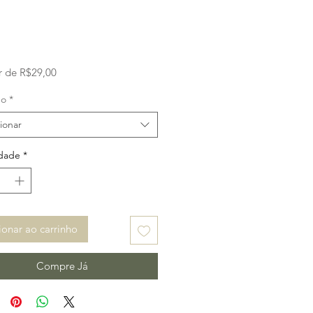
Preço
ir de
R$29,00
promocional
ho
*
ionar
dade
*
ionar ao carrinho
Compre Já