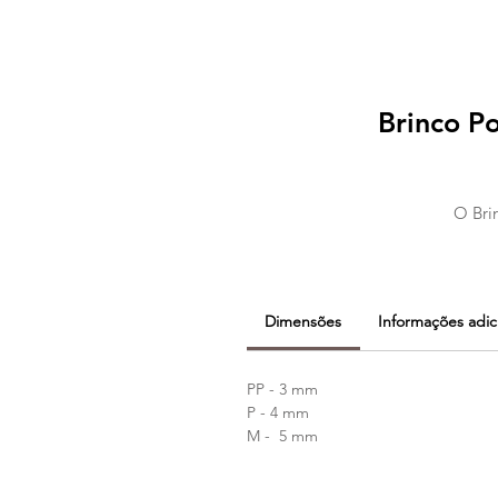
Brinco Po
O Brin
Dimensões
Informações adic
PP - 3 mm
P - 4 mm
M - 5 mm