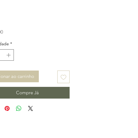
Preço
00
dade
*
ionar ao carrinho
Compre Já