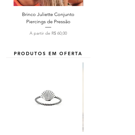
Brinco Juliette Conjunto
Pulseira Coração Zirc
Piercings de Pressão
Preço promocional
A partir de
R$ 60,00
PRODUTOS EM OFERTA